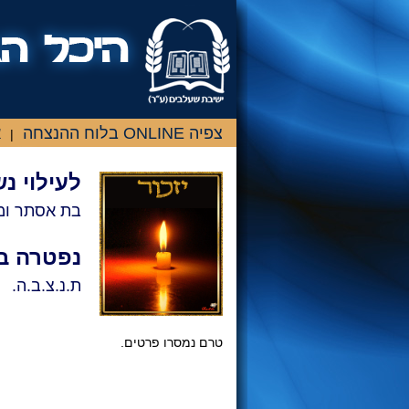
צפיה ONLINE בלוח ההנצחה
א
|
לעילוי 
בת אסתר ומ
נפטרה ב
ת.נ.צ.ב.ה.
טרם נמסרו פרטים.