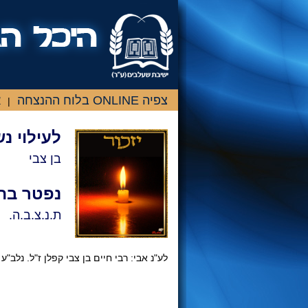
צפיה ONLINE בלוח ההנצחה
א
|
לעילוי נ
בן צבי
נפטר בת
ת.נ.צ.ב.ה.
לע"נ אבי: רבי חיים בן צבי קפלן ז"ל. נלב"ע